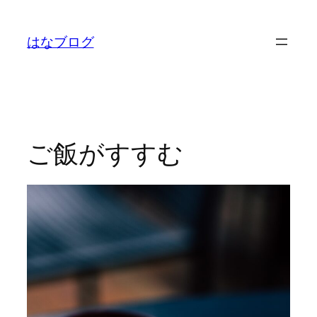
内
容
はなブログ
を
ス
キ
ッ
プ
ご飯がすすむ