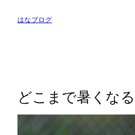
内
容
はなブログ
を
ス
キ
ッ
プ
どこまで暑くな