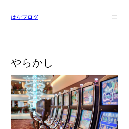
内
容
はなブログ
を
ス
キ
ッ
プ
やらかし