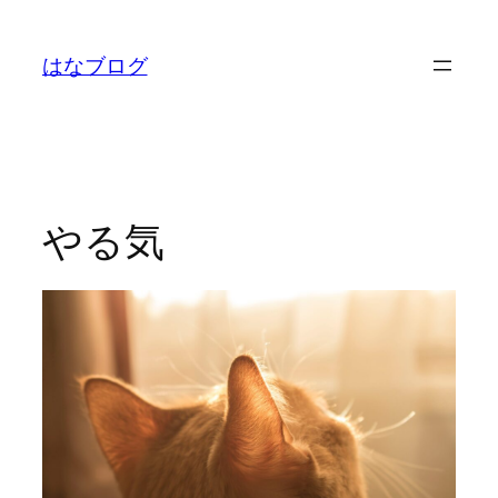
内
容
はなブログ
を
ス
キ
ッ
プ
やる気