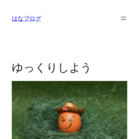
内
容
はなブログ
を
ス
キ
ッ
プ
ゆっくりしよう