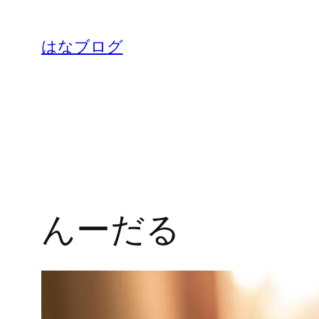
内
容
はなブログ
を
ス
キ
ッ
プ
んーだる