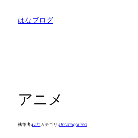
内
容
はなブログ
を
ス
キ
ッ
プ
アニメ
執筆者:
はな
カテゴリ:
Uncategorized