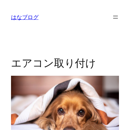
内
容
はなブログ
を
ス
キ
ッ
プ
エアコン取り付け