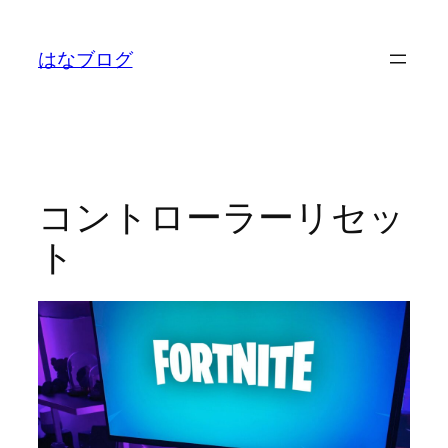
内
容
はなブログ
を
ス
キ
ッ
プ
コントローラーリセッ
ト