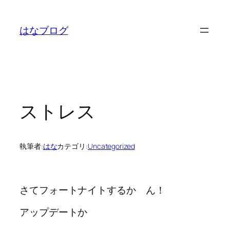
内
容
はなブログ
を
ス
キ
ッ
プ
ストレス
執筆者:
はな
カテゴリ:
Uncategorized
さてフォートナイトするか ん！
アップデートか