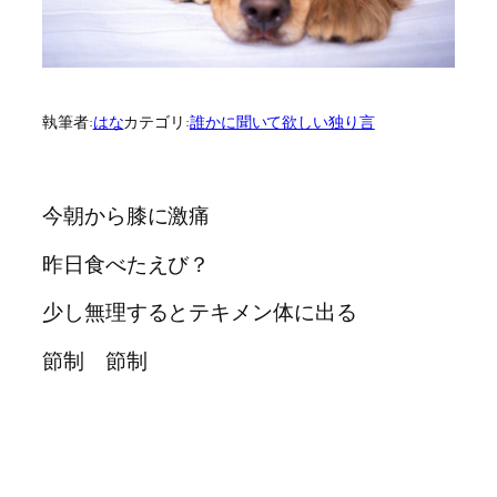
執筆者:
はな
カテゴリ:
誰かに聞いて欲しい独り言
今朝から膝に激痛
昨日食べたえび？
少し無理するとテキメン体に出る
節制 節制