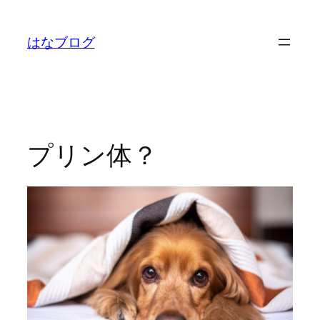
内
容
はなブログ
を
ス
キ
ッ
プ
プリン体？