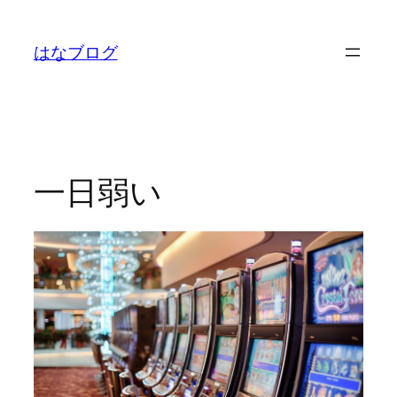
内
容
はなブログ
を
ス
キ
ッ
プ
一日弱い