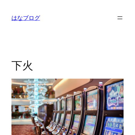
内
容
はなブログ
を
ス
キ
ッ
プ
下火