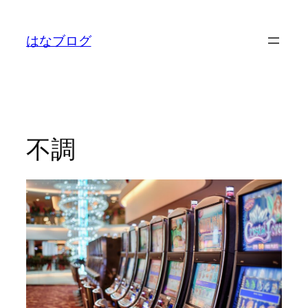
内
容
はなブログ
を
ス
キ
ッ
プ
不調