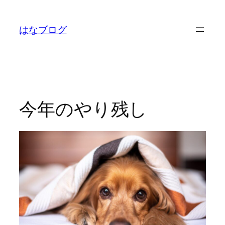
内
容
はなブログ
を
ス
キ
ッ
プ
今年のやり残し