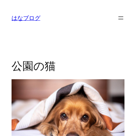
内
容
はなブログ
を
ス
キ
ッ
プ
公園の猫