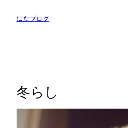
内
容
はなブログ
を
ス
キ
ッ
プ
冬らし