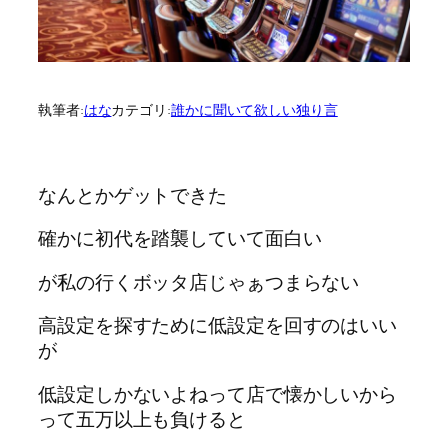
執筆者:
はな
カテゴリ:
誰かに聞いて欲しい独り言
なんとかゲットできた
確かに初代を踏襲していて面白い
が私の行くボッタ店じゃぁつまらない
高設定を探すために低設定を回すのはいい
が
低設定しかないよねって店で懐かしいから
って五万以上も負けると