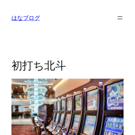
内
容
はなブログ
を
ス
キ
ッ
プ
初打ち北斗