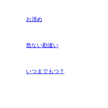
お清め
危ない勘違い
いつまでもつ？