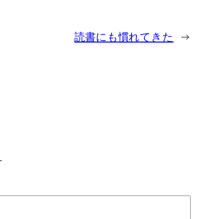
読書にも慣れてきた
→
す