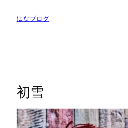
内
容
はなブログ
を
ス
キ
ッ
プ
初雪