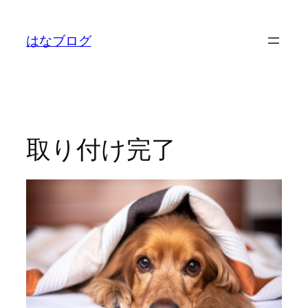
内
容
はなブログ
を
ス
キ
ッ
プ
取り付け完了