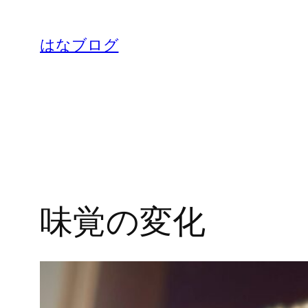
内
容
はなブログ
を
ス
キ
ッ
プ
味覚の変化