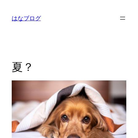
内
容
はなブログ
を
ス
キ
ッ
プ
夏？