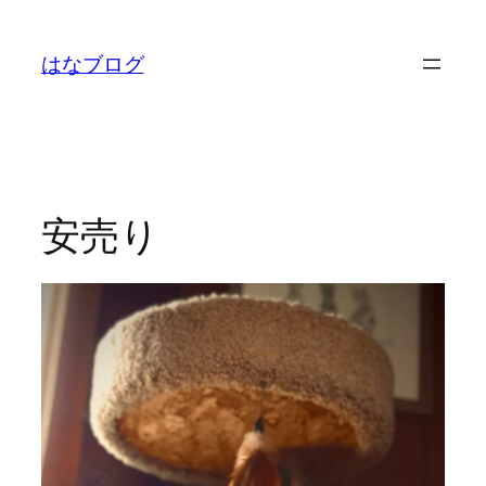
内
容
はなブログ
を
ス
キ
ッ
プ
安売り