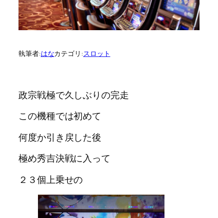
執筆者:
はな
カテゴリ:
スロット
政宗戦極で久しぶりの完走
この機種では初めて
何度か引き戻した後
極め秀吉決戦に入って
２３個上乗せの