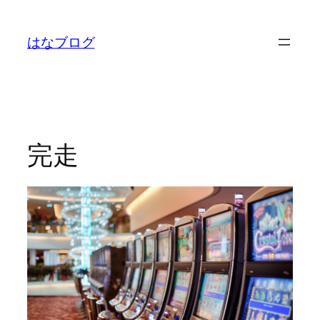
内
容
はなブログ
を
ス
キ
ッ
プ
完走