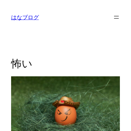
内
容
はなブログ
を
ス
キ
ッ
プ
怖い