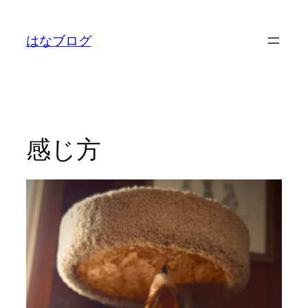
内
容
はなブログ
を
ス
キ
ッ
プ
感じ方