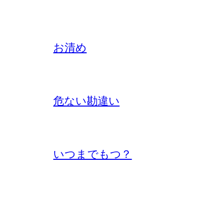
お清め
危ない勘違い
いつまでもつ？