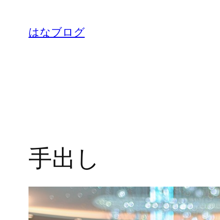
内
容
はなブログ
を
ス
キ
ッ
プ
手出し