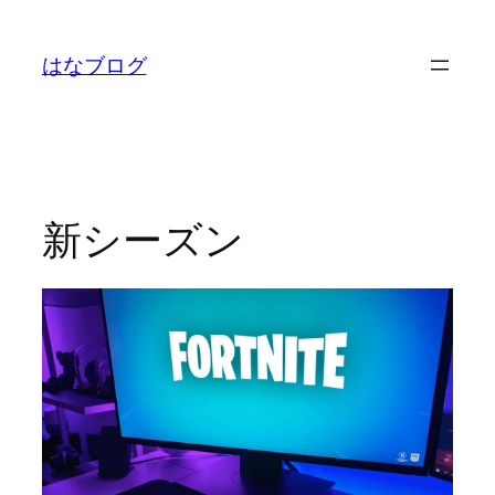
内
容
はなブログ
を
ス
キ
ッ
プ
新シーズン