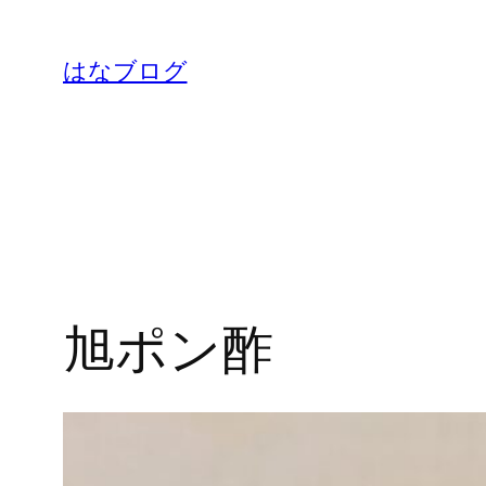
内
容
はなブログ
を
ス
キ
ッ
プ
旭ポン酢