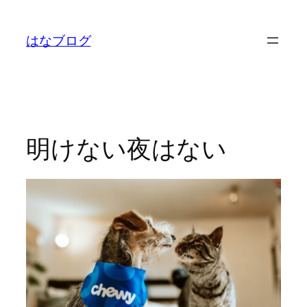
内
容
はなブログ
を
ス
キ
ッ
プ
明けない夜はない