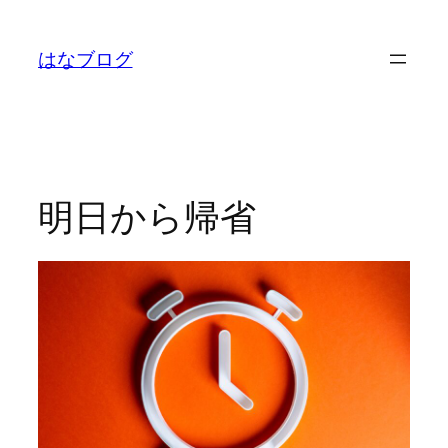
内
容
はなブログ
を
ス
キ
ッ
プ
明日から帰省