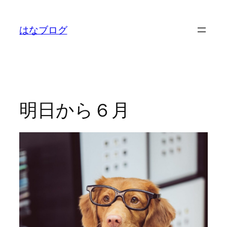
内
容
はなブログ
を
ス
キ
ッ
プ
明日から６月