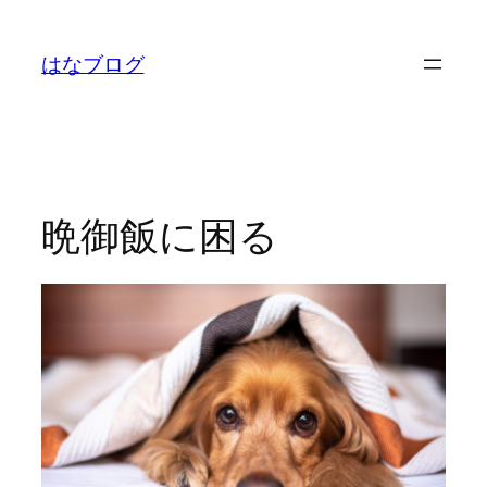
内
容
はなブログ
を
ス
キ
ッ
プ
晩御飯に困る