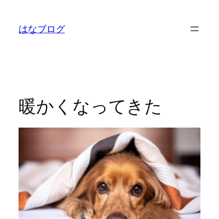
内
容
はなブログ
を
ス
キ
ッ
プ
暖かくなってきた