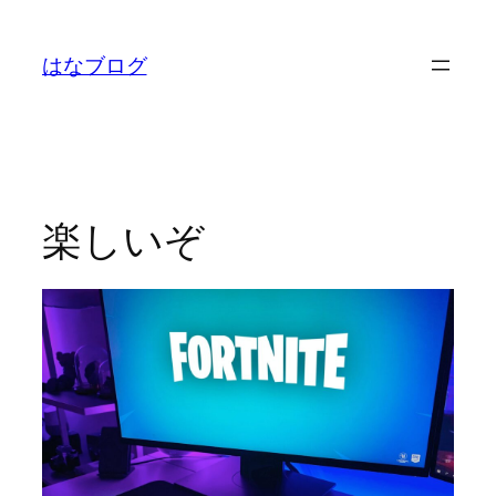
内
容
はなブログ
を
ス
キ
ッ
プ
楽しいぞ