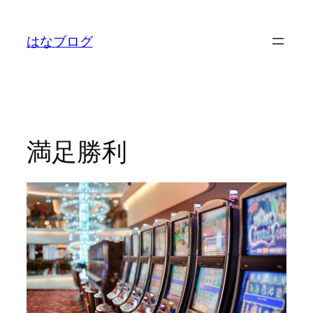
内
容
はなブログ
を
ス
キ
ッ
プ
満足勝利