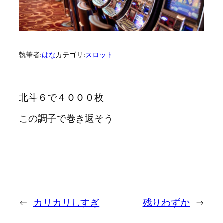
執筆者:
はな
カテゴリ:
スロット
北斗６で４０００枚
この調子で巻き返そう
←
カリカリしすぎ
残りわずか
→