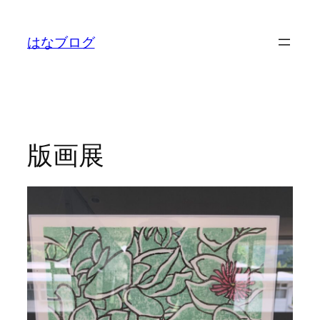
内
容
はなブログ
を
ス
キ
ッ
プ
版画展