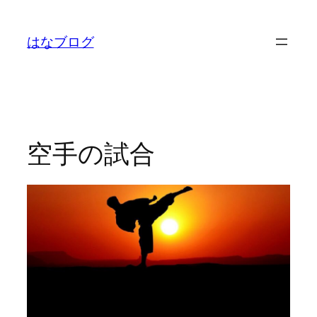
内
容
はなブログ
を
ス
キ
ッ
プ
空手の試合