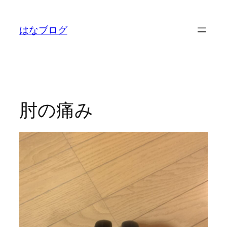
内
容
はなブログ
を
ス
キ
ッ
プ
肘の痛み