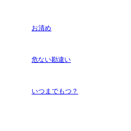
お清め
危ない勘違い
いつまでもつ？