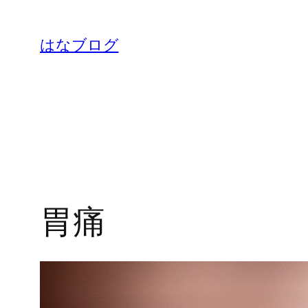
内
容
はなブログ
を
ス
キ
ッ
プ
胃痛