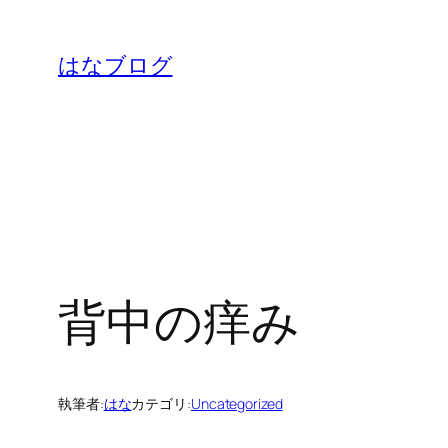
内
容
はなブログ
を
ス
キ
ッ
プ
背中の痒み
執筆者:
はな
カテゴリ:
Uncategorized