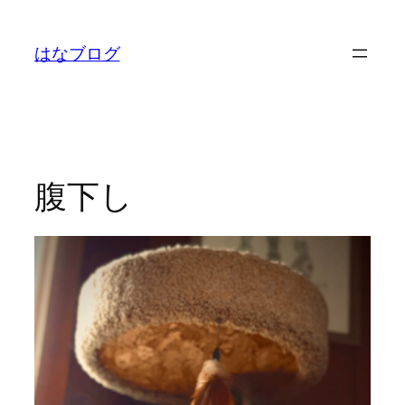
内
容
はなブログ
を
ス
キ
ッ
プ
腹下し