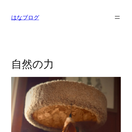
内
容
はなブログ
を
ス
キ
ッ
プ
自然の力