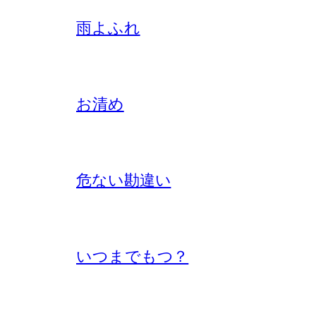
雨よふれ
お清め
危ない勘違い
いつまでもつ？