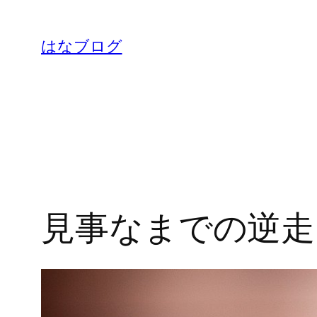
内
容
はなブログ
を
ス
キ
ッ
プ
見事なまでの逆走