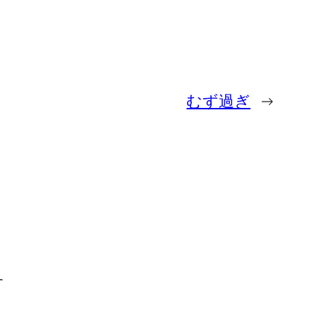
むず過ぎ
→
す