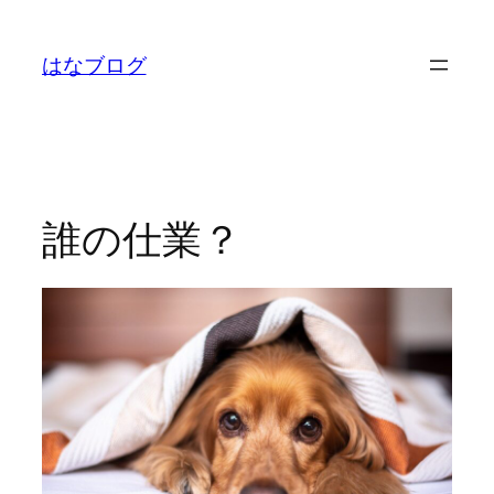
内
容
はなブログ
を
ス
キ
ッ
プ
誰の仕業？