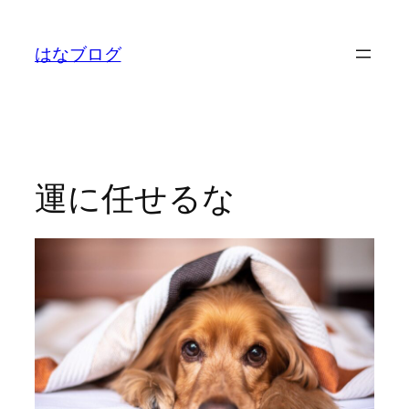
内
容
はなブログ
を
ス
キ
ッ
プ
運に任せるな