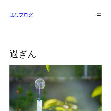
内
容
はなブログ
を
ス
キ
ッ
プ
過ぎん