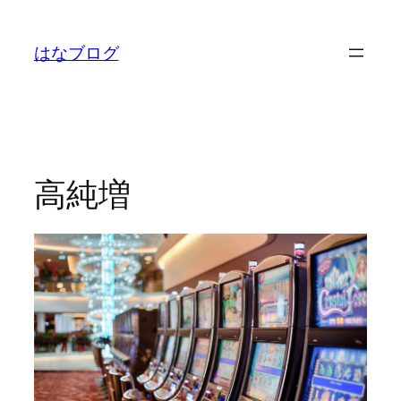
内
容
はなブログ
を
ス
キ
ッ
プ
高純増