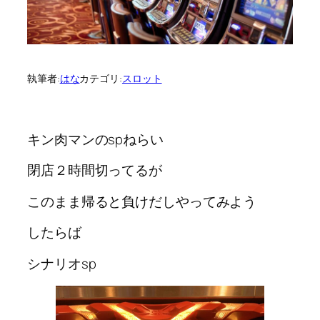
執筆者:
はな
カテゴリ:
スロット
キン肉マンのspねらい
閉店２時間切ってるが
このまま帰ると負けだしやってみよう
したらば
シナリオsp