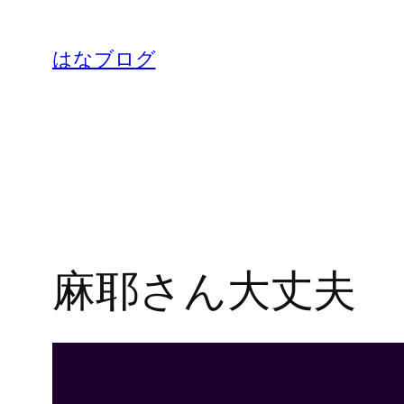
内
容
はなブログ
を
ス
キ
ッ
プ
麻耶さん大丈夫