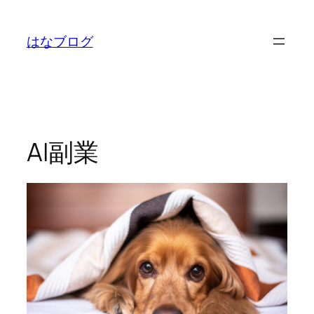
内
容
はなブログ
を
ス
キ
ッ
プ
AI副業